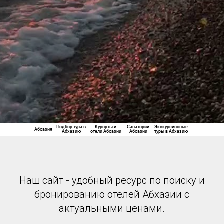
Подбор тура в
Санатории
Курорты и
Экскурсионные
Абхазия
Абхазию
Абхазии
отели Абхазии
туры в Абхазию
Наш сайт - удобный ресурс по поиску и
бронированию отелей Абхазии с
актуальными ценами.