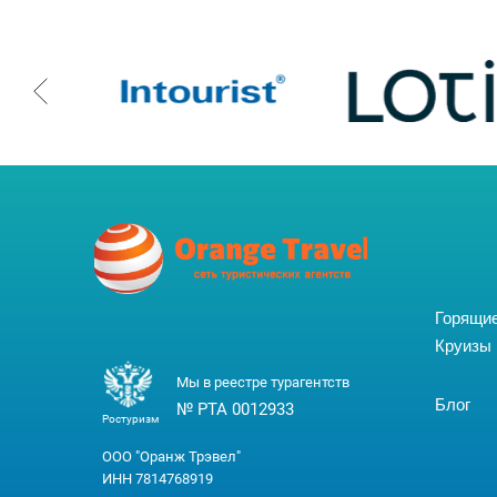
Горящи
Круизы
Мы в реестре турагентств
Блог
№ РТА 0012933
Ростуризм
ООО "Оранж Трэвел"
ИНН 7814768919