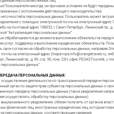
м данным неуполномоченных лиц.
е Пользователя никогда, ни при каких условиях не будут переданы
 связанных с исполнением действующего законодательства.
я неточностей в персональных данных, Пользователь может актуал
ведомление с помощью электронной почты на электронный адрес 
либо на почтовый адрес 198332, г Санкт-Петербург, Ленинский пр., д.
еткой “Актуализация персональных данных”
ные обрабатываются до момента выполнения обязательств перед п
е услуг, поддержку и выполнение юридических обязательств. Пол
 свое согласие на обработку персональных данных, направив Оп
очты на электронный адрес Оператора info@orangetravels.ru, либ
рг, Ленинский пр., д. 90, стр. 90, пом. 22Н, офис PEGASTouristik, с 
 персональных данных”.
 ПЕРЕДАЧА ПЕРСОНАЛЬНЫХ ДАННЫХ:
а осуществления деятельности по трансграничной передаче персо
нный орган по защите прав субъектов персональных данных о сво
ничную передачу персональных данных (такое уведомление напра
нии осуществлять обработку персональных данных).
и вышеуказанного уведомления, обязан получить от органов влас
ных физических лиц, иностранных юридических лиц, которым план
ча персональных данных, соответствующие сведения.