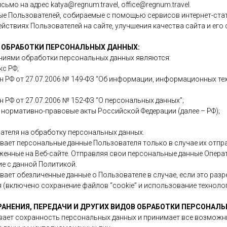
ьмо на адрес katya@regnum.travel, office@regnum.travel.
ые Пользователей, собираемые с помощью сервисов интернет-стат
йствиях Пользователей на сайте, улучшения качества сайта и его
Ы ОБРАБОТКИ ПЕРСОНАЛЬНЫХ ДАННЫХ:
ниями обработки персональных данных являются:
кс РФ;
он РФ от 27.07.2006 № 149-ФЗ “Об информации, информационных те
н РФ от 27.07.2006 № 152-ФЗ “О персональных данных”;
 нормативно-правовые акты Российской Федерации (далее – РФ);
вателя на обработку персональных данных.
вает персональные данные Пользователя только в случае их отп
енные на Веб-сайте. Отправляя свои персональные данные Опера
е с данной Политикой.
вает обезличенные данные о Пользователе в случае, если это раз
 (включено сохранение файлов “cookie” и использование технологи
ХРАНЕНИЯ, ПЕРЕДАЧИ И ДРУГИХ ВИДОВ ОБРАБОТКИ ПЕРСОНАЛ
ивает сохранность персональных данных и принимает все возмож