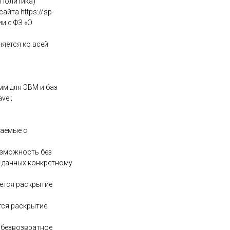
 Политика)
йта https://sp-
ии с ФЗ «О
яется ко всей
мм для ЭВМ и баз
vel;
шаемые с
озможность без
 данных конкретному
ется раскрытие
тся раскрытие
 безвозвратное