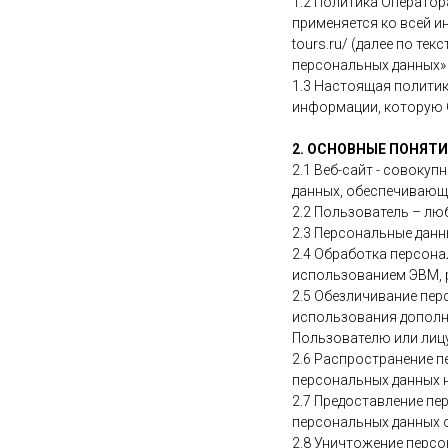
1.2 Политика Оператор
применяется ко всей и
tours.ru/ (далее по те
персональных данных» №
1.3 Настоящая политик
информации, которую О
2. ОСНОВНЫЕ ПОНЯТИ
2.1 Веб-сайт - совоку
данных, обеспечивающих
2.2 Пользователь – лю
2.3 Персональные дан
2.4 Обработка персона
использованием ЭВМ, р
2.5 Обезличивание пер
использования дополн
Пользователю или лицу
2.6 Распространение п
персональных данных н
2.7 Предоставление пе
персональных данных о
2.8 Уничтожение персо