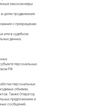
ренные законом меры
х в целях продвижения
ебования о прекращении
ых или в судебном
льных данных;
нных.
 субъекте персональных
твом РФ.
бработки персональных
бходимых объемах,
ктов. Также Оператор
альных предложениях и
нных сообщений,