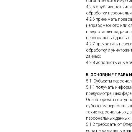
органа необходимую ин
4.2.5 опубликовать ил
обработки персональн
4.2.6 принимать право
неправомерного или сл
предоставления, распр
персональных данных;
4.2.7 прекратить перед
обработку и уничтожит
данных;
4.2.8 исполнять иные 
5. ОСНОВНЫЕ ПРАВА
5.1. Субъекты персона
5.1.1 получать информ
предусмотренных феде
Оператором в доступно
субъектам персональны
таких персональных да
персональных данных;
5.1.2 требовать от Оп
если персональные да