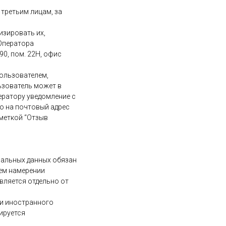
 третьим лицам, за
изировать их,
Оператора
 90, пом. 22Н, офис
ользователем,
ьзователь может в
ератору уведомление с
о на почтовый адрес
пометкой “Отзыв
нальных данных обязан
ем намерении
вляется отдельно от
ти иностранного
ируется