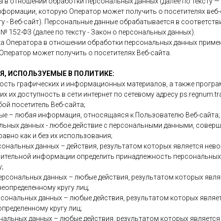
а в отношении обработки персональных данных (далее по тексту —
нформации, которую Оператор может получить о посетителях веб-са
ксту - Веб-сайт). Персональные данные обрабатывается в соответств
 152-ФЗ (далее по тексту - Закон о персональных данных).
а Оператора в отношении обработки персональных данных примен
ператор может получить о посетителях Веб-сайта.
Я, ИСПОЛЬЗУЕМЫЕ В ПОЛИТИКЕ:
пность графических и информационных материалов, а также програ
 их доступность в сети интернет по сетевому адресу ps.regnum.tra
бой посетитель Веб-сайта;
ные – любая информация, относящаяся к Пользователю Веб-сайта;
льных данных - любое действие с персональными данными, совер
авно как и без их использования;
сональных данных – действия, результатом которых является нев
ительной информации определить принадлежность персональных
;
ерсональных данных – любые действия, результатом которых явля
еопределенному кругу лиц;
рсональных данных – любые действия, результатом которых являе
пределенному кругу лиц;
нальных данных – любые действия, результатом которых является