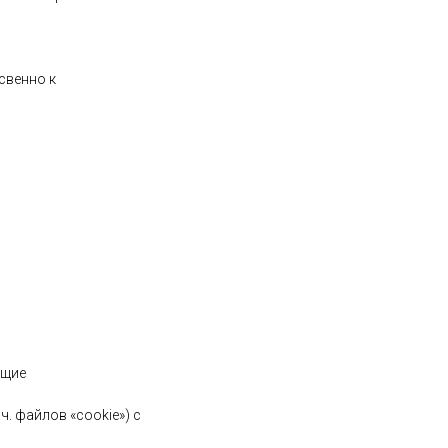
свенно к
ющие
ч. файлов «cookie») с