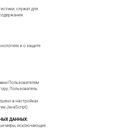
истики, служат для
 содержания.
хнологиях и о защите
равки Пользователем
тору, Пользователь
решено в настройках
и JavaScript).
ЬНЫХ ДАННЫХ:
ные меры, исключающие