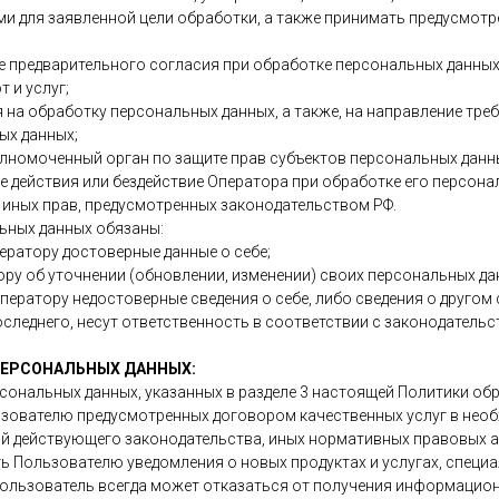
и для заявленной цели обработки, а также принимать предусмот
ие предварительного согласия при обработке персональных данны
т и услуг;
ия на обработку персональных данных, а также, на направление тр
ых данных;
олномоченный орган по защите прав субъектов персональных данн
 действия или бездействие Оператора при обработке его персона
е иных прав, предусмотренных законодательством РФ.
льных данных обязаны:
ператору достоверные данные о себе;
ору об уточнении (обновлении, изменении) своих персональных да
 Оператору недостоверные сведения о себе, либо сведения о другом
оследнего, несут ответственность в соответствии с законодательс
 ПЕРСОНАЛЬНЫХ ДАННЫХ:
рсональных данных, указанных в разделе 3 настоящей Политики о
ьзователю предусмотренных договором качественных услуг в нео
й действующего законодательства, иных нормативных правовых а
ь Пользователю уведомления о новых продуктах и услугах, специ
Пользователь всегда может отказаться от получения информацио