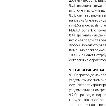
доступ к персональны
8.2 Персональные данны
исключением случаев,
8.3 В случае выявлени
направив Оператору у
info@orangetravels.ru, 
PEGASTouristik, с пом
8.4 Персональные дан
включая предоставлени
любой момент отозвать
помощью электронной п
198332, г Санкт-Петербу
согласия на обработку
9. ТРАНСГРАНИЧНАЯ
9.1 Оператор до начал
уведомить уполномоче
осуществлять трансгра
уведомления о намере
9.2 Оператор до подач
государства, иностран
трансграничная переда