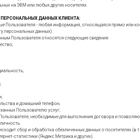
ных на ЭВМ или любых других носителях.
В ПЕРСОНАЛЬНЫХ ДАННЫХ КЛИЕНТА:
ые Пользователя - любая информация, относящаяся прямо или ко
у персональных данных).
нным Пользователя относятся следующие сведения:
чество;
циальность;
;
и;
тельства и домашний телефон;
казанных Пользователю услуг;
о Пользователе, необходимые для выполнения договора и позволя
 личность.
оисходит сбор и обработка обезличенных данных о посетителях (в т.
рнет-статистики (Яндекс Метрика и других).