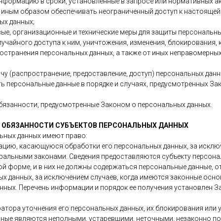
формацию в сроки, установленные в запросе или нормативных ак
и иным образом обеспечивать неограниченный доступ к настоящей
ых данных;
вые, организационные и технические меры для защиты персональны
учайного доступа к ним, уничтожения, изменения, блокирования, 
остранения персональных данных, а также от иных неправомерны
ачу (распространение, предоставление, доступ) персональных данн
ь персональные данные в порядке и случаях, предусмотренных З
обязанности, предусмотренные Законом о персональных данных.
 И ОБЯЗАННОСТИ СУБЪЕКТОВ ПЕРСОНАЛЬНЫХ ДАННЫХ
льных данных имеют право:
ацию, касающуюся обработки его персональных данных, за исклю
ральными законами. Сведения предоставляются субъекту персона
й форме, и в них не должны содержаться персональные данные, о
х данных, за исключением случаев, когда имеются законные осно
нных. Перечень информации и порядок ее получения установлен З
ератора уточнения его персональных данных, их блокирования или 
нные являются неполными, устаревшими, неточными, незаконно по