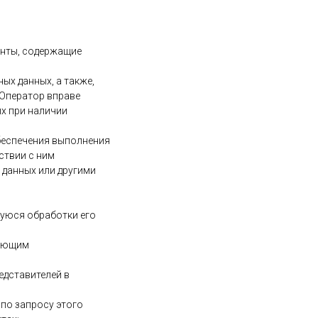
енты, содержащие
ых данных, а также,
 Оператор вправе
х при наличии
обеспечения выполнения
ствии с ним
 данных или другими
щуюся обработки его
вующим
едставителей в
 по запросу этого