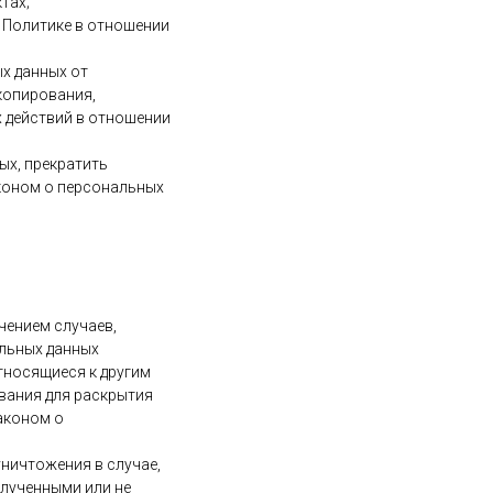
тах;
 Политике в отношении
х данных от
копирования,
х действий в отношении
ых, прекратить
аконом о персональных
чением случаев,
льных данных
тносящиеся к другим
вания для раскрытия
аконом о
уничтожения в случае,
лученными или не