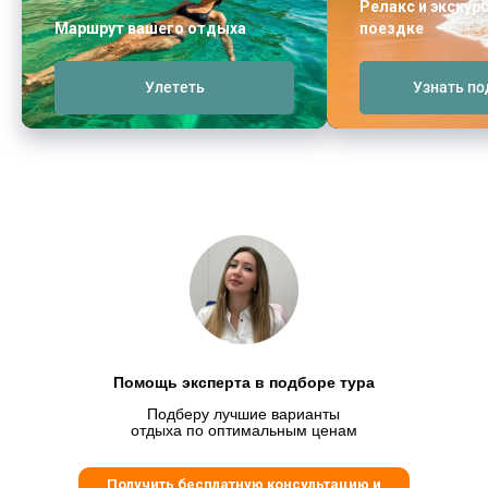
Релакс и экскур
Маршрут вашего отдыха
поездке
Улететь
Узнать по
Помощь эксперта в подборе тура
Подберу лучшие варианты
отдыха по оптимальным ценам
Получить бесплатную консультацию и