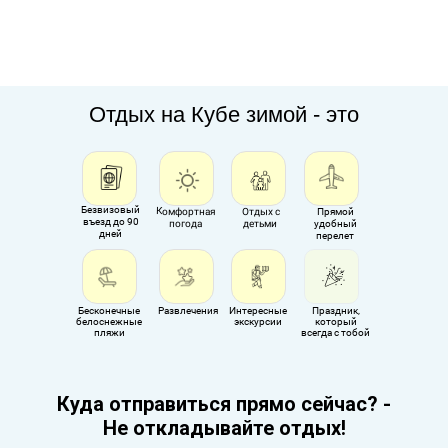
Отдых на Кубе зимой - это
Безвизовый
Комфортная
Отдых с
Прямой
въезд до 90
детьми
погода
удобный
дней
перелет
Бесконечные
Развлечения
Интересные
Праздник,
белоснежные
экскурсии
который
пляжи
всегда с тобой
Куда отправиться прямо сейчас? -
Не откладывайте отдых!