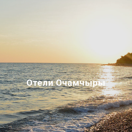
Отели
Очамчыры