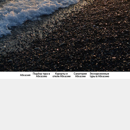
Подбор тура в
Санатории
Курорты и
Экскурсионные
Абхазия
Абхазию
Абхазии
отели Абхазии
туры в Абхазию