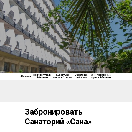
Подбор тура в
Санатории
Курорты и
Экскурсионные
Абхазия
Абхазию
Абхазии
отели Абхазии
туры в Абхазию
Забронировать
Санаторий «Сана»