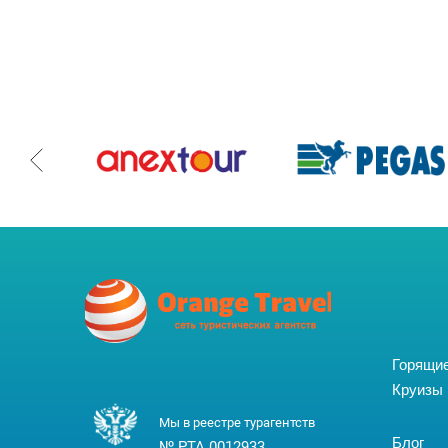
Горящи
Круизы
Мы в реестре турагентств
Блог
№ РТА 0012933