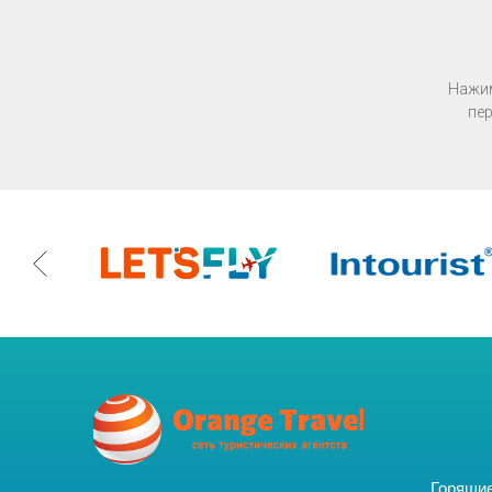
Нажим
пер
Горящи