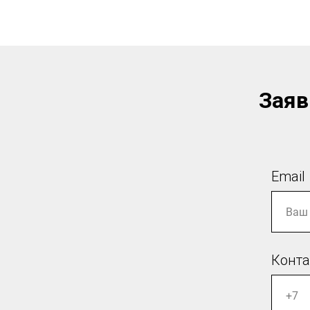
Речные Круизы
Заяв
Email
Конт