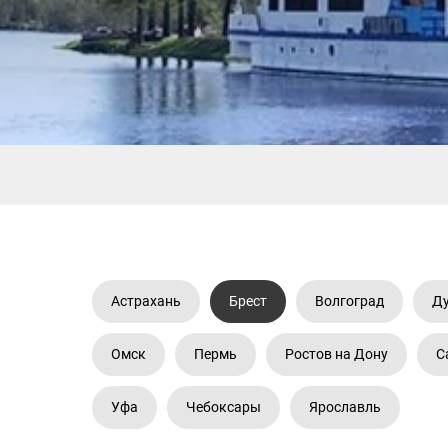
ОСТАВИТЬ ЗАЯВКУ
Астрахань
Брест
Волгоград
Д
Омск
Пермь
Ростов на Дону
С
Уфа
Чебоксары
Ярославль
Официальный сайт подбора туров
ОФИСЫ 