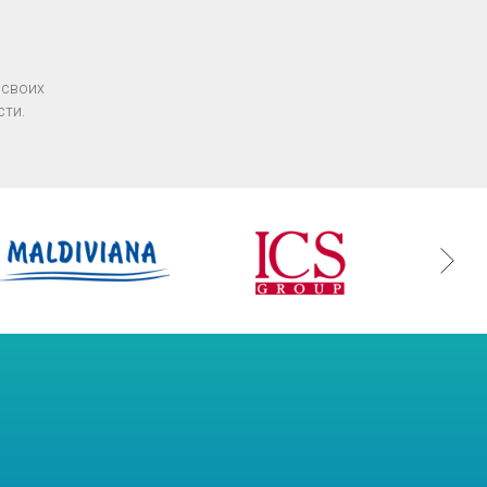
 своих
сти.