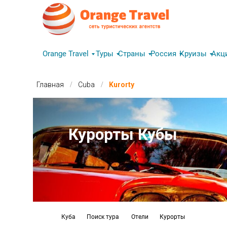
Orange Travel
Туры
Страны
Россия
Круизы
Акц
/
/
Главная
Cuba
Kurorty
Курорты Кубы
Поиск тура
Курорты
Куба
Отели